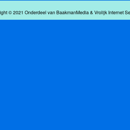
ight © 2021 Onderdeel van
BaakmanMedia
&
Vrolijk Internet S