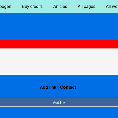
oegen
Buy credits
Articles
All pages
All we
Add link
Contact
Add link