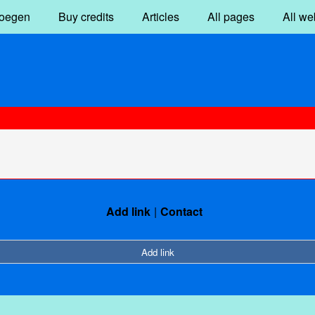
oegen
Buy credits
Articles
All pages
All we
Add link
Contact
Add link