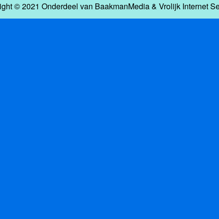
ight © 2021 Onderdeel van
BaakmanMedia
&
Vrolijk Internet S